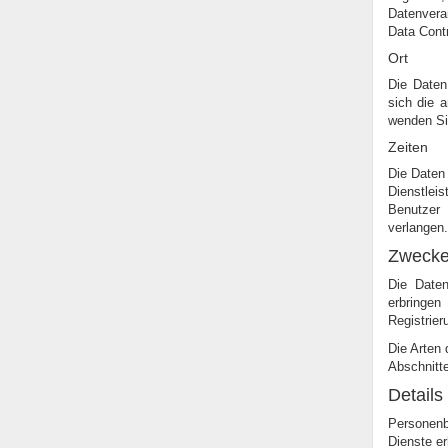
Datenverar
Data Contr
Ort
Die Daten
sich die a
wenden Sie
Zeiten
Die Daten 
Dienstlei
Benutzer 
verlangen.
Zwecke
Die Date
erbringe
Registrier
Die Arten 
Abschnitt
Detail
Personenb
Dienste e