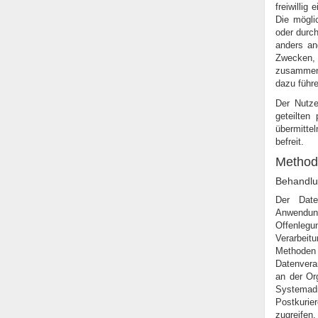
freiwilli
Die mögli
oder durch
anders an
Zwecken, 
zusammenh
dazu führe
Der Nutze
geteilten
übermittel
befreit.
Method
Behandlu
Der Date
Anwendung
Offenlegu
Verarbeit
Methoden 
Datenverar
an der Org
Systemadm
Postkuri
zugreife