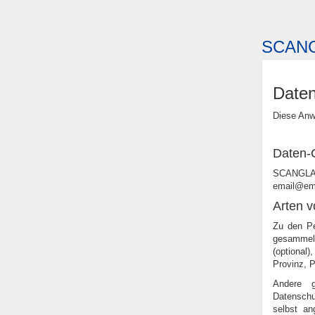
SCAN
Daten
Diese Anw
Daten-C
SCANGLA
email@em
Arten v
Zu den Pe
gesammelt
(optiona
Provinz, P
Andere g
Datenschut
selbst a