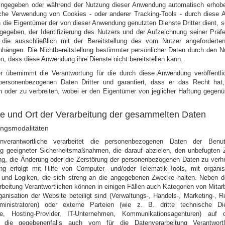
g eingegeben oder während der Nutzung dieser Anwendung automatisch erhob
che Verwendung von Cookies - oder anderer Tracking-Tools - durch diese
 die Eigentümer der von dieser Anwendung genutzten Dienste Dritter dient, s
gegeben, der Identifizierung des Nutzers und der Aufzeichnung seiner Präf
die ausschließlich mit der Bereitstellung des vom Nutzer angeforderte
ängen. Die Nichtbereitstellung bestimmter persönlicher Daten durch den N
n, dass diese Anwendung ihre Dienste nicht bereitstellen kann.
r übernimmt die Verantwortung für die durch diese Anwendung veröffentli
 personenbezogenen Daten Dritter und garantiert, dass er das Recht hat
n oder zu verbreiten, wobei er den Eigentümer von jeglicher Haftung gegenü
e und Ort der Verarbeitung der gesammelten Daten
ngsmodalitäten
nverantwortliche verarbeitet die personenbezogenen Daten der Benut
 geeigneter Sicherheitsmaßnahmen, die darauf abzielen, den unbefugten Zu
ng, die Änderung oder die Zerstörung der personenbezogenen Daten zu verhi
ung erfolgt mit Hilfe von Computer- und/oder Telematik-Tools, mit organis
und Logiken, die sich streng an die angegebenen Zwecke halten. Neben d
beitung Verantwortlichen können in einigen Fällen auch Kategorien von Mitarb
anisation der Website beteiligt sind (Verwaltungs-, Handels-, Marketing-, 
inistratoren) oder externe Parteien (wie z. B. dritte technische Dien
ere, Hosting-Provider, IT-Unternehmen, Kommunikationsagenturen) auf 
n, die gegebenenfalls auch vom für die Datenverarbeitung Verantwortl