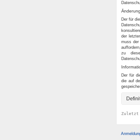
Datenschut
Änderunge
Der für di
Datensch
konsultie
der letzt
muss der 
auffordern
zu diese
Datenschut
Informati
Der für di
die auf de
gespeiche
Defini
Zuletzt
Anmeldun