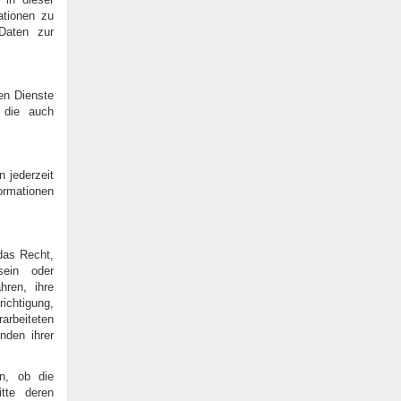
ationen zu
Daten zur
en Dienste
, die auch
 jederzeit
ormationen
das Recht,
sein oder
hren, ihre
ichtigung,
beiteten
nden ihrer
n, ob die
itte deren