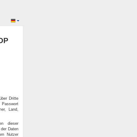
OP
ber Dritte
, Passwort
er, Land,
en dieser
g der Daten
om Nutzer