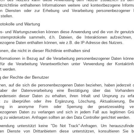
tzrichtlinie enthaltenen Informationen weitere und kontextbezogene Inform
en Diensten oder zur Erhebung und Verarbeitung personenbezogener 
stellen.
otokolle und Wartung
bs- und Wartungszwecken können diese Anwendung und die von ihr genutzt
ystemprotokolle sammeln, d.h. Dateien, die Interaktionen aufzeichnen
ezogene Daten enthalten können, wie z.B. die IP-Adresse des Nutzers.
onen, die nicht in dieser Richtlinie enthalten sind
nformationen in Bezug auf die Verarbeitung personenbezogener Daten können
ür die Verarbeitung Verantwortlichen unter Verwendung der Kontaktinf
t werden.
 der Rechte der Benutzer
nen, auf die sich die personenbezogenen Daten beziehen, haben jederzeit 
aber der Datenverarbeitung eine Bestätigung über das Vorhanden
andensein dieser Daten zu erhalten, ihren Inhalt und Ursprung zu erfa
it zu überprüfen oder ihre Ergänzung, Löschung, Aktualisierung, Ber
ung in anonyme Form oder Sperrung der gesetzeswidrig verar
ezogenen Daten zu verlangen und sich in jedem Fall aus legitimen Grü
 zu widersetzen. Anfragen sollten an den Data Controller gerichtet werden.
wendung unterstützt keine "Do Not Track"-Anfragen. Um herauszufinde
en Dienste von Drittanbietern diese unterstützen, konsultieren Sie b