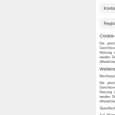
Konta
Regist
Cookie-
Die pers
Gerichtsv
Nutzung d
werden. De
öffentlich
Weitere
Rechtssc
Die pers
Gerichtsv
Nutzung d
werden. De
öffentlich
Spezifisc
Auf Wuns