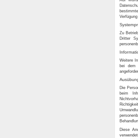
Datenschu
bestimmt
Verfügung 
Systempr
Zu Betrie
Dritter S
personenb
Informati
Weitere I
bei dem f
angeforder
Ausübung
Die Perso
beim Inh
Nichtvorh
Richtigke
Umwandl
personenb
Behandlung
Diese An
verwendet