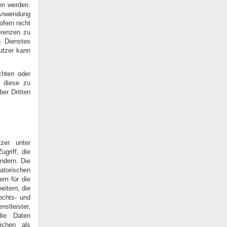
en werden.
 Anwendung
ofern nicht
erenzen zu
n Dienstes
utzer kann
chten oder
, diese zu
ber Dritten
zer unter
griff, die
ndern. Die
atorischen
em für die
eitern, die
Rechts- und
stleister,
die Daten
ichen als