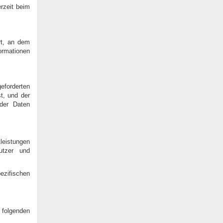
erzeit beim
rt, an dem
formationen
geforderten
t, und der
 der Daten
eistungen
utzer und
pezifischen
 folgenden