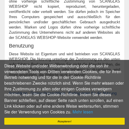
ohne vorherige schriftliche Zustimmung von SCANGLAS
WEBSHOP nicht kopiert, reproduziert, heruntergeladen,
veröffentlicht oder verteilt werden. Sie dürfen jedoch im Speicher
Ihres Computers gespeichert und ausschließlich für den
persönlichen und/oder geschäftlichen Gebrauch ausgedruckt
werden. Marken und Logos dürfen ohne vorherige schriftliche
Zustimmung des Unternehmens nicht auf anderen Websites als
der SCANGLAS WEBSHOP-Website verwendet werden.
Benutzung
Diese Website ist Eigentum und wird betrieben von SCANGLAS
WEBSHOP. Die Nutzung unterliegt der Zustimmung zu den unten
aufgeführten Bedingungen. Wenn Sie nicht die Absicht haben, die
Diese Website und/oder Webanwendung oder die von ihr
dargelegten Bedingungen ganz oder teilweise zu akzeptieren, wird
verwendeten Tools von Dritten verwenden Cookies, die für ihren
Ihnen empfohlen, die Website nicht zu nutzen.
Betrieb notwendig und für die in der Cookie-Richtlinie
beschriebenen Zwecke nützlich sind. Wenn Sie mehr wissen oder
Ihre Zustimmung zu allen oder einigen Cookies verweigern
Anmeldung
|
Datenschutzrichtlinie
|
Bedingungen für die Nutzung
möchten, lesen Sie die Cookie-Richtlinie. Indem Sie dieses
Banner schließen, auf dieser Seite nach unten scrollen, auf einen
© Copyright MaDe Srl 2011 - 2026
Link klicken oder auf eine andere Weise weitersurfen, stimmen
Sie der Verwendung von Cookies zu.
Mehr lesen
Akzeptieren!