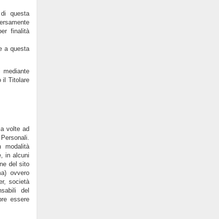
 di questa
iversamente
er finalità
re a questa
si mediante
il Titolare
za volte ad
 Personali.
n modalità
, in alcuni
ne del sito
ma) ovvero
er, società
sabili del
pre essere