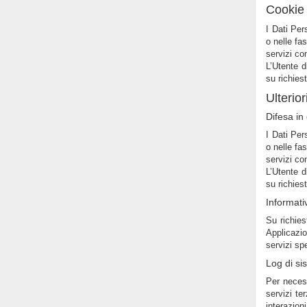
Cookie 
I Dati Per
o nelle fa
servizi co
L’Utente d
su richies
Ulterio
Difesa in 
I Dati Per
o nelle fa
servizi co
L’Utente d
su richies
Informati
Su richies
Applicazio
servizi spe
Log di s
Per necess
servizi te
interazion