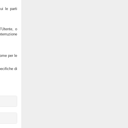
ui le parti
l’Utente, o
nterruzione
 come per le
pecifiche di