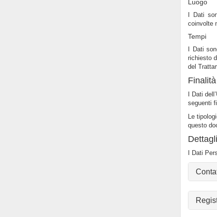
Luogo
I Dati son
coinvolte n
Tempi
I Dati son
richiesto 
del Tratta
Finalit
I Dati dell
seguenti f
Le tipologi
questo do
Dettagl
I Dati Pers
Contat
Regis