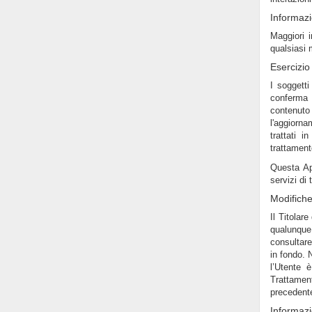
Informazi
Maggiori i
qualsiasi 
Esercizio 
I soggetti
conferma d
contenuto 
l'aggiorna
trattati 
trattament
Questa Ap
servizi di 
Modifiche
Il Titolar
qualunqu
consultare
in fondo. 
l’Utente 
Trattamen
precedente
Informazi