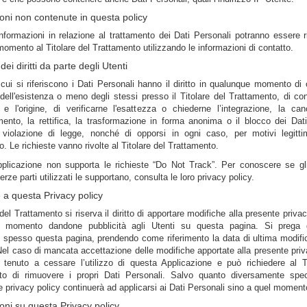
oni non contenute in questa policy
nformazioni in relazione al trattamento dei Dati Personali potranno essere r
momento al Titolare del Trattamento utilizzando le informazioni di contatto.
dei diritti da parte degli Utenti
 cui si riferiscono i Dati Personali hanno il diritto in qualunque momento di 
ell'esistenza o meno degli stessi presso il Titolare del Trattamento, di co
e l'origine, di verificarne l'esattezza o chiederne l’integrazione, la can
mento, la rettifica, la trasformazione in forma anonima o il blocco dei Dat
in violazione di legge, nonché di opporsi in ogni caso, per motivi legittim
o. Le richieste vanno rivolte al Titolare del Trattamento.
plicazione non supporta le richieste “Do Not Track”. Per conoscere se gli
terze parti utilizzati le supportano, consulta le loro privacy policy.
 a questa Privacy policy
e del Trattamento si riserva il diritto di apportare modifiche alla presente privac
e momento dandone pubblicità agli Utenti su questa pagina. Si prega 
 spesso questa pagina, prendendo come riferimento la data di ultima modifi
Nel caso di mancata accettazione delle modifiche apportate alla presente priv
è tenuto a cessare l’utilizzo di questa Applicazione e può richiedere al Ti
to di rimuovere i propri Dati Personali. Salvo quanto diversamente speci
 privacy policy continuerà ad applicarsi ai Dati Personali sino a quel momento
oni su questa Privacy policy