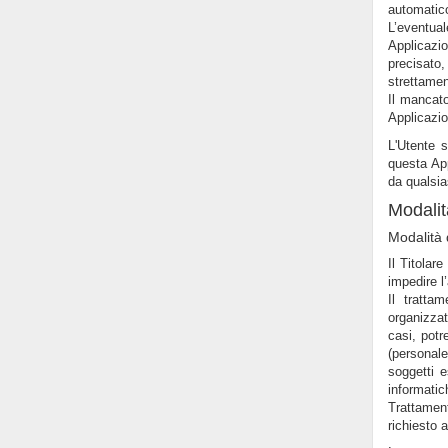
automatico
L’eventua
Applicazio
precisato,
strettamen
Il mancato
Applicazio
L'Utente s
questa App
da qualsia
Modalit
Modalità 
Il Titolar
impedire l
Il tratta
organizzat
casi, potr
(personal
soggetti e
informati
Trattamen
richiesto 