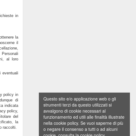
ichieste in
ottenere la
noscerne il
cellazione,
i Personali
i, al loro
 eventuali
y policy in
Questo sito e/o applicazione web o gli
dunque di
strumenti terzi da questo utilizzati si
ca indicata
avvalgono di cookie necessari al
acy policy,
funzionamento ed utili alle finalità illustrate
tolare del
ficato, la
nella cookie policy. Se vuoi saperne di più
 raccolti.
o negare il consenso a tutti o ad alcuni
cookie, consulta la cookie policy.