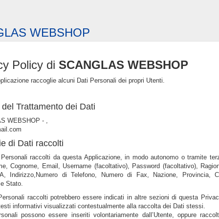
GLAS WEBSHOP
cy Policy di
SCANGLAS WEBSHOP
licazione raccoglie alcuni Dati Personali dei propri Utenti.
e del Trattamento dei Dati
S WEBSHOP - ,
ail.com
e di Dati raccolti
 Personali raccolti da questa Applicazione, in modo autonomo o tramite terz
e, Cognome, Email, Username (facoltativo), Password (facoltativo), Ragion
VA, Indirizzo,Numero di Telefono, Numero di Fax, Nazione, Provincia, C
e Stato.
 Personali raccolti potrebbero essere indicati in altre sezioni di questa Priva
esti informativi visualizzati contestualmente alla raccolta dei Dati stessi.
rsonali possono essere inseriti volontariamente dall’Utente, oppure raccol