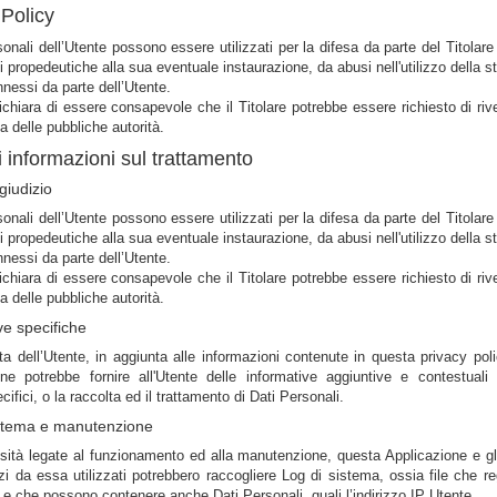
Policy
sonali dell’Utente possono essere utilizzati per la difesa da parte del Titolare 
si propedeutiche alla sua eventuale instaurazione, da abusi nell'utilizzo della s
nnessi da parte dell’Utente.
ichiara di essere consapevole che il Titolare potrebbe essere richiesto di rive
ta delle pubbliche autorità.
ri informazioni sul trattamento
giudizio
sonali dell’Utente possono essere utilizzati per la difesa da parte del Titolare 
si propedeutiche alla sua eventuale instaurazione, da abusi nell'utilizzo della s
nnessi da parte dell’Utente.
ichiara di essere consapevole che il Titolare potrebbe essere richiesto di rive
ta delle pubbliche autorità.
ve specifiche
ta dell’Utente, in aggiunta alle informazioni contenute in questa privacy pol
ne potrebbe fornire all'Utente delle informative aggiuntive e contestuali 
cifici, o la raccolta ed il trattamento di Dati Personali.
istema e manutenzione
ità legate al funzionamento ed alla manutenzione, questa Applicazione e gl
rzi da essa utilizzati potrebbero raccogliere Log di sistema, ossia file che re
i e che possono contenere anche Dati Personali, quali l’indirizzo IP Utente.