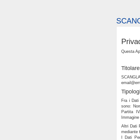
SCAN
Priva
Questa App
Titolar
SCANGLA
email@em
Tipologi
Fra i Dati
sono: Nom
Partita I
Immagine 
Altri Dati
mediante t
I Dati Pe